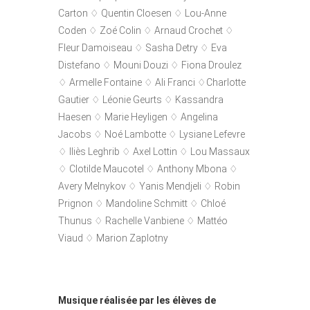
Carton ♢ Quentin Cloesen ♢ Lou-Anne
Coden ♢ Zoé Colin ♢ Arnaud Crochet ♢
Fleur Damoiseau ♢ Sasha Detry ♢ Eva
Distefano ♢ Mouni Douzi ♢ Fiona Droulez
♢ Armelle Fontaine ♢ Ali Franci ♢Charlotte
Gautier ♢ Léonie Geurts ♢ Kassandra
Haesen ♢ Marie Heyligen ♢ Angelina
Jacobs ♢ Noé Lambotte ♢ Lysiane Lefevre
♢ Iliès Leghrib ♢ Axel Lottin ♢ Lou Massaux
♢ Clotilde Maucotel ♢ Anthony Mbona ♢
Avery Melnykov ♢ Yanis Mendjeli ♢ Robin
Prignon ♢ Mandoline Schmitt ♢ Chloé
Thunus ♢ Rachelle Vanbiene ♢ Mattéo
Viaud ♢ Marion Zaplotny
Musique réalisée par les élèves de