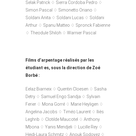
Selak Patrick ♢ Sierra Cordoba Pedro ♢
Simon Pascal ♢ Simonetto Oriano ♢
Soldani Anita ♢ Soldani Lucas ♢ Soldani
Arthur ♢ Spanu Matteo ♢ Spronck Fabienne
♢ Theodule Shiloh ♢ Warnier Pascal
Films d’arpentage réalisés par les
étudiant·es, sous la direction de Zoé
Borbé :
Eelaz Biarneix ♢ Quentin Cloesen ♢ Sasha
Detry ♢ Samuel Engo Sandja ♢ Sylvain
Ferier ♢ Mona Gorré ♢ Marie Heyligen ♢
Angelina Jacobs ♢ Timéo Laurent ♢ Iliès
Leghrib ♢ Clotilde Maucotel ♢ Anthony
Mbona ♢ Yanis Mendjeli ♢ Lucille Rey ♢
Heidi-Laura Schmitz ♢ Anouk Sodoyez ♢