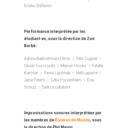
Emilio Stéfanini
Performance interprétée par les
étudiant·es, sous la direction de Zoé
Borbé :
Adrina Bakhshmand Amir ♢ Félix Cugnet ♢
Olivier Foccroulle ♢ Manon Hocks ♢ Estelle
Karcher ♢ Yanis Lachhab ♢ Nell Lapierre ♢
Jana Peters ♢ Célia Porzenheim ♢ Eva
Schulz ♢ Dalil Uccellatore
Improvisations sonores interprétées par
les membres de
Rivières du Monde
, sous
la direction de Phil Maggi.