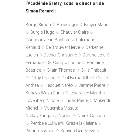
l’Académie Gretry, sous la direction de
Simon Renard :
Borgs Simon ♢ Broers Igor ♢ Bruyer Marie
♢ Burgio Hugo ♢ Chauvier Claire ♢
Counson Jean-Baptiste ♢ Dalemans
Renaud ♢ De Brouwer Hervé ♢ Derkenne
Lucien ♢ Dethier Christiane ♢ Durand Lola ♢
Fernandez Del Campo Louise ♢ Fontaine
Béatrice ♢ Gilain Thomas ♢ Gillis Thibault
♢ Giltay Roland ♢ Giot Bernadette ♢ Guilite
Anthéa ♢ Hecquet Néréo ♢ Jamme Pierre ♢
Kabeya-Waza Dunia ♢ Lescrenier Maud ♢
Lovenberg Nicole ♢ Lucas Pierre ♢ Mukendi
Michel ♢ Mvuemba Masuta
Ntekayikangama Nsona ♢ Noiret Gaspard
♢ Pembele Lukwenki Graziella-Helena ♢
Pisano Joshua ♢ Schyns Geneviève ♢