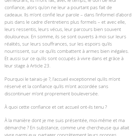
demeurant, ils m’ont fait, avec le temps, le don de leur
confiance, alors qu’on ne leur a pourtant pas fait de
cadeaux. Ils m’ont confié leur parole – dans l’informel d’abord
puis dans le cadre d’entretiens plus formels – et avec elle,
leurs ressentis, leurs vécus, leur parcours bien souvent
douloureux. En somme, ils se sont ouverts à moi sur leurs
réalités, sur leurs souffrances, sur les espoirs qu’ils
nourrissent, sur ce qu’ils combattent à armes bien inégales.
Et aussi sur ce qu’ils sont occupés à vivre dans et grâce à
leur stage à Article 23.
Pourquoi le tairais-je ?, l’accueil exceptionnel qu’ils m’ont
réservé et la confiance qu’ils m’ont accordée sans
discontinuer m’ont proprement bouleversée.
À quoi cette confiance et cet accueil ont-ils tenu ?
À la manière dont je me suis présentée, moi-même et ma
démarche ? En substance, comme une chercheuse qui allait
vivre parmi eux, partager concrètement leurs propres