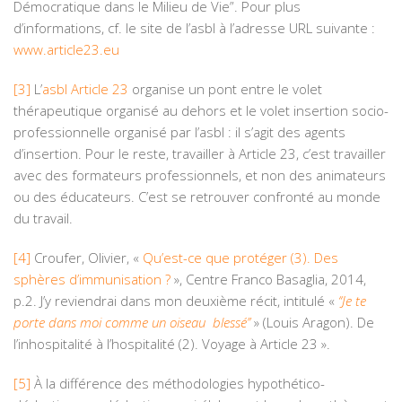
Démocratique dans le Milieu de Vie”. Pour plus
d’informations, cf. le site de l’asbl à l’adresse URL suivante :
www.article23.eu
[3]
L’
asbl Article 23
organise un pont entre le volet
thérapeutique organisé au dehors et le volet insertion socio-
professionnelle organisé par l’asbl : il s’agit des agents
d’insertion. Pour le reste, travailler à Article 23, c’est travailler
avec des formateurs professionnels, et non des animateurs
ou des éducateurs. C’est se retrouver confronté au monde
du travail.
[4]
Croufer, Olivier, «
Qu’est-ce que protéger (3). Des
sphères d’immunisation ?
», Centre Franco Basaglia, 2014,
p.2. J’y reviendrai dans mon deuxième récit, intitulé «
‘‘Je te
porte dans moi comme un oiseau blessé’’
» (Louis Aragon). De
l’inhospitalité à l’hospitalité (2). Voyage à Article 23 ».
[5]
À la différence des méthodologies hypothético-