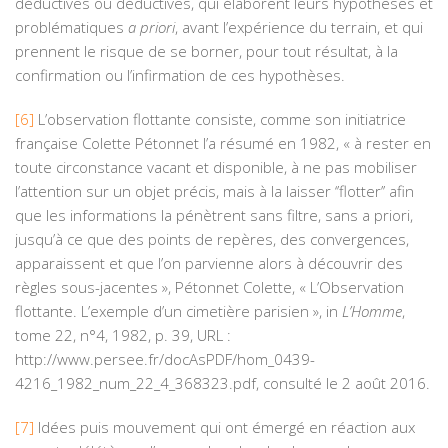
déductives ou déductives, qui élaborent leurs hypothèses et
problématiques
a priori
, avant l’expérience du terrain, et qui
prennent le risque de se borner, pour tout résultat, à la
confirmation ou l’infirmation de ces hypothèses.
[6]
L’observation flottante consiste, comme son initiatrice
française Colette Pétonnet l’a résumé en 1982, « à rester en
toute circonstance vacant et disponible, à ne pas mobiliser
l’attention sur un objet précis, mais à la laisser ‘’flotter’’ afin
que les informations la pénètrent sans filtre, sans a priori,
jusqu’à ce que des points de repères, des convergences,
apparaissent et que l’on parvienne alors à découvrir des
règles sous-jacentes », Pétonnet Colette, « L’Observation
flottante. L’exemple d’un cimetière parisien », in
L’Homme
,
tome 22, n°4, 1982, p. 39, URL :
http://www.persee.fr/docAsPDF/hom_0439-
4216_1982_num_22_4_368323.pdf
, consulté le 2 août 2016.
[7]
Idées puis mouvement qui ont émergé en réaction aux