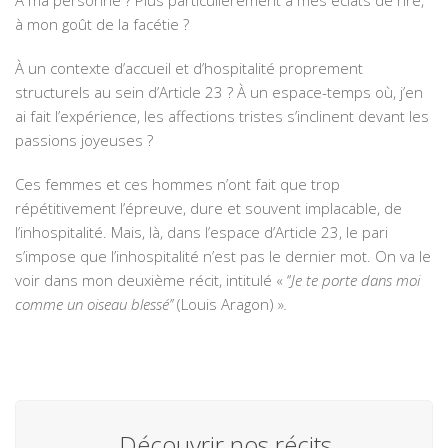
À ma personne ? Plus particulièrement à mes éclats de rire,
à mon goût de la facétie ?
À un contexte d’accueil et d’hospitalité proprement
structurels au sein d’Article 23 ? À un espace-temps où, j’en
ai fait l’expérience, les affections tristes s’inclinent devant les
passions joyeuses ?
Ces femmes et ces hommes n’ont fait que trop
répétitivement l’épreuve, dure et souvent implacable, de
l’inhospitalité. Mais, là, dans l’espace d’Article 23, le pari
s’impose que l’inhospitalité n’est pas le dernier mot. On va le
voir dans mon deuxième récit, intitulé « ‘’
Je te porte dans moi
comme un oiseau blessé’’
(Louis Aragon) »
.
Découvrir nos récits,