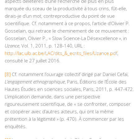
aspects délétères d’une recherche de plus en plus
marquée du sceau de la productivité à tous crins, fût-elle,
dirais-je d’un mot, contreproductive du point de vue
scientifique. Cf. notamment à ce propos, l’article d’Olivier P.
Gosselain, qui retrace le cheminement de ce mouvement :
Gosselain, Olivier P., « Slow Science-La Désexcellence », in
Uzance
, Vol. 1, 2011, p. 128-140, URL :
http://lac.ulb.ac.be/LAC/dits_&_ecrits_files/Uzance.pdf
,
consulté le 27 juillet 2016.
[8]
Cf. notamment l’ouvrage collectif dirigé par Daniel Cefaï,
L’engagement ethnographique
, Paris, Éditions de l’École des
Hautes Études en sciences sociales, Paris, 2011, p. 447-472.
L’implication demande, dans une perspective
rigoureusement scientifique, de « se confronter, composer
et coopérer avec d’autres acteurs, qui ont la même
prétention à la légitimité » (p. 470). À commencer par les
enquêtés.