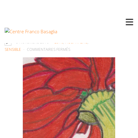
OISEAUX BLESSÉS. AVEC LES STAGIAIRES
D’ARTICLE 23.
3 NOVEMBRE 2016
2016
,
HOSPITALITÉ
,
SUR
SENSIBLE
COMMENTAIRES FERMÉS
OISEAUX
BLESSÉS.
AVEC
LES
STAGIAIRES
D’ARTICLE
23.